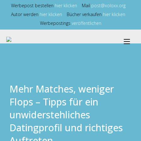
Zum
Werbepost bestellen
hier klicken
Mail
post@xoloxx.org
Inhalt
Autor werden
hier klicken
Bücher verkaufen
hier klicken
springen
Werbepostings
veröffentlichen
Nav
ums
Mehr Matches, weniger
Flops – Tipps für ein
unwiderstehliches
Datingprofil und richtiges
Auftreten