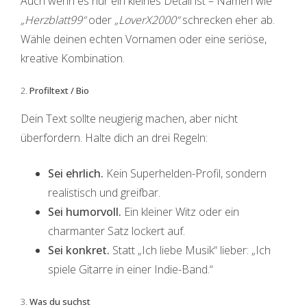
Auch wenn es nur ein kleines Detail ist – Namen wie
„Herzblatt99“
oder
„LoverX2000“
schrecken eher ab.
Wähle deinen echten Vornamen oder eine seriöse,
kreative Kombination.
2.
Profiltext / Bio
Dein Text sollte neugierig machen, aber nicht
überfordern. Halte dich an drei Regeln:
Sei ehrlich.
Kein Superhelden-Profil, sondern
realistisch und greifbar.
Sei humorvoll.
Ein kleiner Witz oder ein
charmanter Satz lockert auf.
Sei konkret.
Statt „Ich liebe Musik“ lieber: „Ich
spiele Gitarre in einer Indie-Band.“
3.
Was du suchst