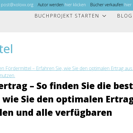
l
post@xoloxx.org
Autor werden
hier klicken
Bücher verkaufen
hier
BUCHPROJEKT STARTEN
BLOG
tel
rtrag – So finden Sie die bes
, wie Sie den optimalen Ertra
len und alle verfügbaren