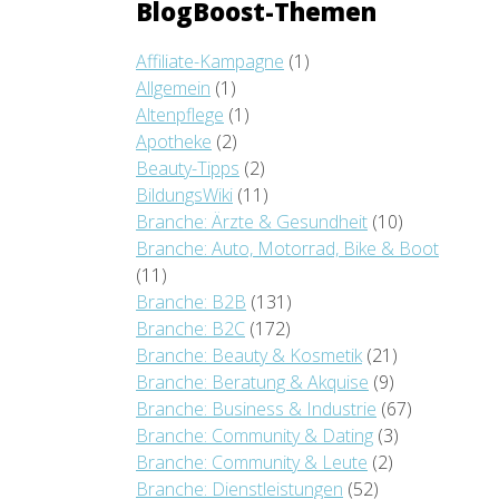
BlogBoost-Themen
Affiliate-Kampagne
(1)
Allgemein
(1)
Altenpflege
(1)
Apotheke
(2)
Beauty-Tipps
(2)
BildungsWiki
(11)
Branche: Ärzte & Gesundheit
(10)
Branche: Auto, Motorrad, Bike & Boot
(11)
Branche: B2B
(131)
Branche: B2C
(172)
Branche: Beauty & Kosmetik
(21)
Branche: Beratung & Akquise
(9)
Branche: Business & Industrie
(67)
Branche: Community & Dating
(3)
Branche: Community & Leute
(2)
Branche: Dienstleistungen
(52)