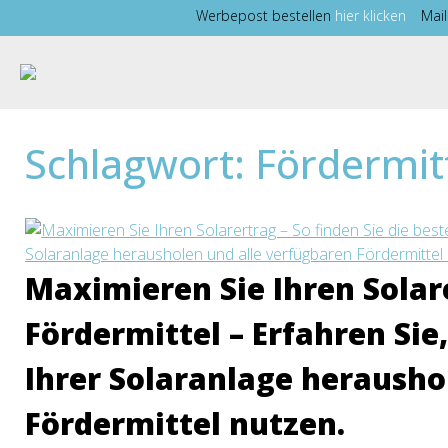
Zum
Werbepost bestellen
hier klicken
Mai
Inhalt
springen
Schlagwort:
Fördermit
Maximieren Sie Ihren Solare
Fördermittel – Erfahren Sie
Ihrer Solaranlage herausho
Fördermittel nutzen.