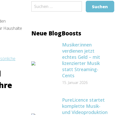
Suchen
nach:
nden
ür Haushalte
Neue BlogBoosts
Musiker:innen
verdienen jetzt
echtes Geld – mit
lizenzierter Musik
statt Streaming-
d
Cents
Ihre
15. Januar 2026
PureLicence startet
komplette Musik-
und Videoproduktion