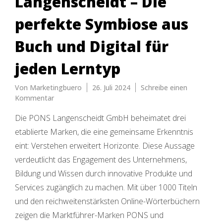
Langenscheidt – Die
perfekte Symbiose aus
Buch und Digital für
jeden Lerntyp
Von
Marketingbuero
26. Juli 2024
Schreibe einen
zu
Kommentar
Erfolgreich
Die PONS Langenscheidt GmbH beheimatet drei
Sprachen
lernen
etablierte Marken, die eine gemeinsame Erkenntnis
mit
eint: Verstehen erweitert Horizonte. Diese Aussage
PONS
verdeutlicht das Engagement des Unternehmens,
und
Langenscheidt
Bildung und Wissen durch innovative Produkte und
–
Services zugänglich zu machen. Mit über 1000 Titeln
Die
und den reichweitenstärksten Online-Wörterbüchern
perfekte
Symbiose
zeigen die Marktführer-Marken PONS und