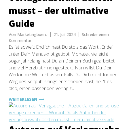
musst – der ultimative
Guide
Von
Marketingbuero
21. Juli 2024
Schreibe einen
zu
Kommentar
Autoren
Es ist soweit: Endlich hast Du stolz das Wort „Ende“
auf
unter Dein Manuskript getippt. Monate-, vielleicht
Verlagsuche
sogar jahrelang hast Du an Deinem Buch gearbeitet
–
und viel Herzblut hineingesteckt. Nun willst Du Dein
Abzockfallen
Werk in die Welt entlassen. Falls Du Dich nicht für den
und
Weg des Selfpublishings entschieden hast, heißt es
seriöse
also, einen passenden Verlag zu
Verlage
erkennen
WEITERLESEN ⟶
–
Worauf
Du
als
Autor