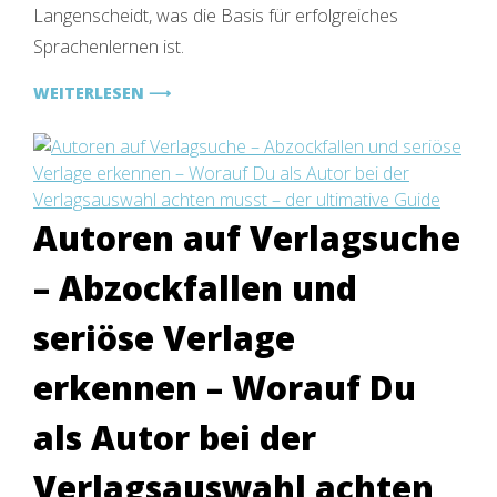
aus
Langenscheidt, was die Basis für erfolgreiches
Buch
Sprachenlernen ist.
und
Digital
WEITERLESEN ⟶
für
jeden
Lerntyp
Autoren auf Verlagsuche
– Abzockfallen und
seriöse Verlage
erkennen – Worauf Du
als Autor bei der
Verlagsauswahl achten