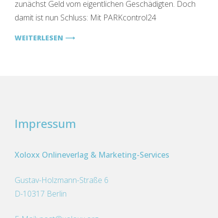
zunächst Geld vom eigentlichen Geschädigten. Doch
und
40
damit ist nun Schluss: Mit PARKcontrol24
Euro
erhalten
WEITERLESEN ⟶
Impressum
Xoloxx Onlineverlag & Marketing-Services
Gustav-Holzmann-Straße 6
D-10317 Berlin