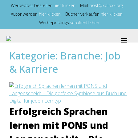
Zum
Werbepost bestellen
hier klicken
Mail
post@xoloxx.org
Inhalt
Autor werden
hier klicken
Bücher verkaufen
hier klicken
springen
Werbepostings
veröffentlichen
Nav
ums
Kategorie:
Branche: Job
& Karriere
Erfolgreich Sprachen
lernen mit PONS und