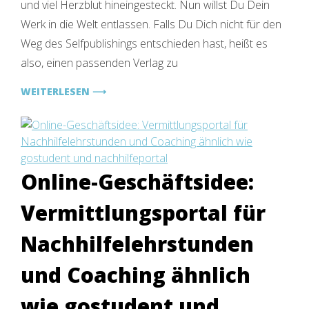
und viel Herzblut hineingesteckt. Nun willst Du Dein
und
seröse
Werk in die Welt entlassen. Falls Du Dich nicht für den
Verlage
Weg des Selfpublishings entschieden hast, heißt es
erkennen
also, einen passenden Verlag zu
–
Worauf
WEITERLESEN ⟶
Du
als
Autor
bei
der
Verlagsauswahl
Online-Geschäftsidee:
achten
musst
Vermittlungsportal für
–
der
Nachhilfelehrstunden
ultimative
Guide
und Coaching ähnlich
wie gostudent und