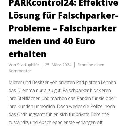
PARKcontrol24: Effektive
Lösung für Falschparker-
Probleme – Falschparker
melden und 40 Euro
erhalten
Von
Startuphilfe
25. März 2024
Schreibe einen
zu
Kommentar
PARKcontrol24:
Mieter und Besitzer von privaten Parkplätzen kennen
Effektive
Lösung
das Dilemma nur allzu gut: Falschparker blockieren
für
ihre Stellflächen und machen das Parken für sie oder
Falschparker-
ihre Kunden unmöglich. Doch weder die Polizei noch
Probleme
–
das Ordnungsamt fühlen sich für private Bereiche
Falschparker
zuständig, und Abschleppdienste verlangen oft
melden