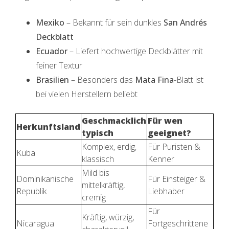
Mexiko
– Bekannt für sein dunkles
San Andrés
Deckblatt
Ecuador
– Liefert hochwertige Deckblätter mit
feiner Textur
Brasilien
– Besonders das
Mata Fina
-Blatt ist
bei vielen Herstellern beliebt
Geschmacklich
Für wen
Herkunftsland
typisch
geeignet?
Komplex, erdig,
Für Puristen &
Kuba
klassisch
Kenner
Mild bis
Dominikanische
Für Einsteiger &
mittelkräftig,
Republik
Liebhaber
cremig
Für
Kräftig, würzig,
Nicaragua
Fortgeschrittene