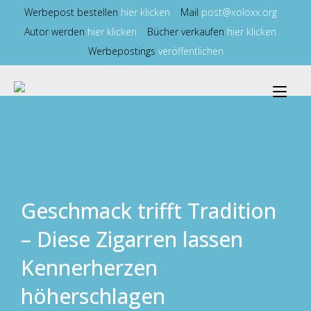
Zum
Werbepost bestellen
hier klicken
Mail
post@xoloxx.org
Inhalt
Autor werden
hier klicken
Bücher verkaufen
hier klicken
springen
Werbepostings
veröffentlichen
Nav
ums
Geschmack trifft Tradition
– Diese Zigarren lassen
Kennerherzen
höherschlagen