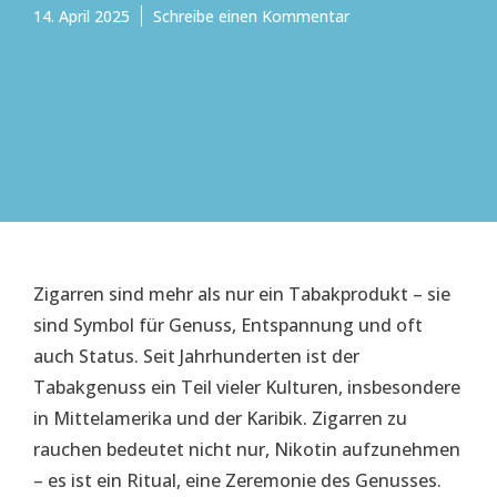
zu
14. April 2025
Schreibe einen Kommentar
Geschmack
trifft
Tradition
–
Diese
Zigarren
lassen
Kennerherzen
höherschlagen
Zigarren sind mehr als nur ein Tabakprodukt – sie
sind Symbol für Genuss, Entspannung und oft
auch Status. Seit Jahrhunderten ist der
Tabakgenuss ein Teil vieler Kulturen, insbesondere
in Mittelamerika und der Karibik. Zigarren zu
rauchen bedeutet nicht nur, Nikotin aufzunehmen
– es ist ein Ritual, eine Zeremonie des Genusses.