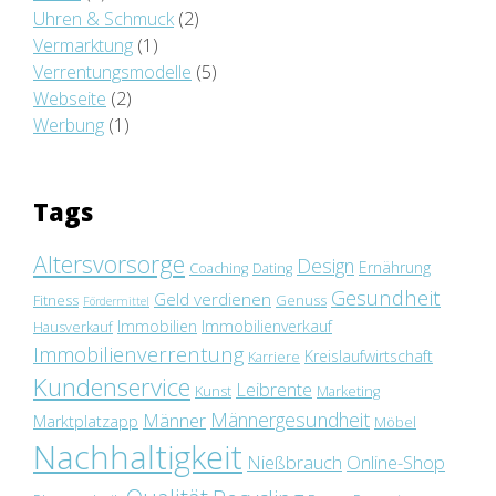
Uhren & Schmuck
(2)
Vermarktung
(1)
Verrentungsmodelle
(5)
Webseite
(2)
Werbung
(1)
Tags
Altersvorsorge
Design
Ernährung
Coaching
Dating
Gesundheit
Geld verdienen
Fitness
Genuss
Fördermittel
Immobilien
Immobilienverkauf
Hausverkauf
Immobilienverrentung
Kreislaufwirtschaft
Karriere
Kundenservice
Leibrente
Kunst
Marketing
Männergesundheit
Männer
Marktplatzapp
Möbel
Nachhaltigkeit
Nießbrauch
Online-Shop