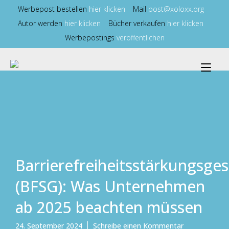
Zum
Werbepost bestellen
hier klicken
Mail
post@xoloxx.org
Inhalt
Autor werden
hier klicken
Bücher verkaufen
hier klicken
springen
Werbepostings
veröffentlichen
Nav
ums
Barrierefreiheitsstärkungsges
(BFSG): Was Unternehmen
ab 2025 beachten müssen
zu
24. September 2024
Schreibe einen Kommentar