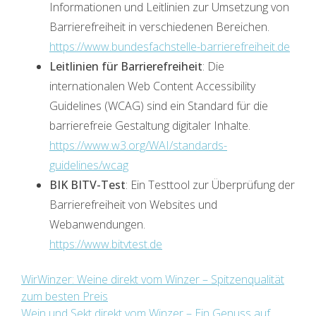
Informationen und Leitlinien zur Umsetzung von
Barrierefreiheit in verschiedenen Bereichen.
https://www.bundesfachstelle-barrierefreiheit.de
Leitlinien für Barrierefreiheit
: Die
internationalen Web Content Accessibility
Guidelines (WCAG) sind ein Standard für die
barrierefreie Gestaltung digitaler Inhalte.
https://www.w3.org/WAI/standards-
guidelines/wcag
BIK BITV-Test
: Ein Testtool zur Überprüfung der
Barrierefreiheit von Websites und
Webanwendungen.
https://www.bitvtest.de
Beitragsnavigation
WirWinzer: Weine direkt vom Winzer – Spitzenqualität
zum besten Preis
Wein und Sekt direkt vom Winzer – Ein Genuss auf