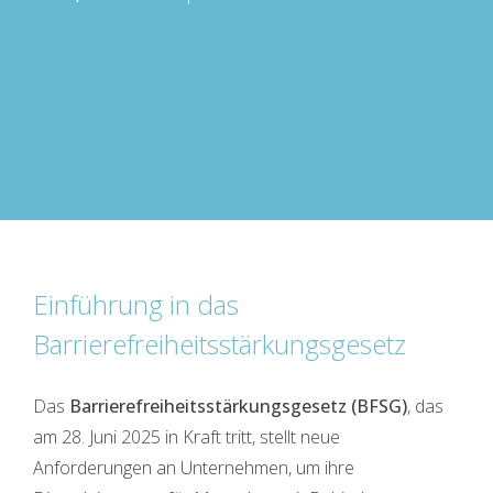
Barrierefreih
(BFSG):
Was
Unternehmen
ab
2025
beachten
müssen
Einführung in das
Barrierefreiheitsstärkungsgesetz
Das
Barrierefreiheitsstärkungsgesetz (BFSG)
, das
am 28. Juni 2025 in Kraft tritt, stellt neue
Anforderungen an Unternehmen, um ihre