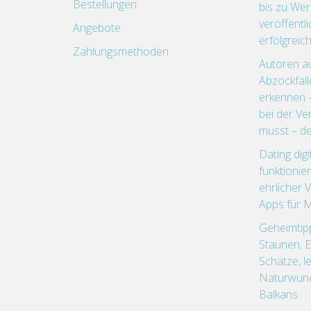
Bestellungen
bis zu We
veröffentl
Angebote
erfolgreich
Zahlungsmethoden
Autoren a
Abzockfal
erkennen 
bei der V
musst – de
Dating dig
funktionier
ehrlicher 
Apps für 
Geheimtip
Staunen, 
Schätze, l
Naturwund
Balkans.