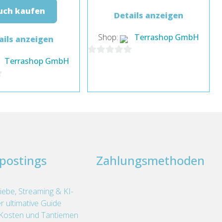
uch kaufen
Details anzeigen
Shop:
Terrashop GmbH
ails anzeigen
Terrashop GmbH
0
von
5
postings
Zahlungsmethoden
iebe, Streaming & KI-
r ultimative Guide
Kosten und Tantiemen