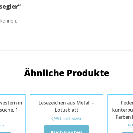
segler“
 können.
Ähnliche Produkte
western in
Lesezeichen aus Metall –
Fede
suche, 1
Lotusblatt
kunterbu
Farben 
3,99
€
inkl. MwSt.
9,
St.
Buch kaufen