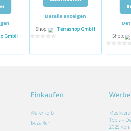
en
B
Details anzeigen
igen
Det
Shop:
Terrashop GmbH
op GmbH
Shop:
0
0
von
von
5
5
Einkaufen
Werbe
Warenkorb
Musikvertr
Tools – De
Bezahlen
2025 Von 