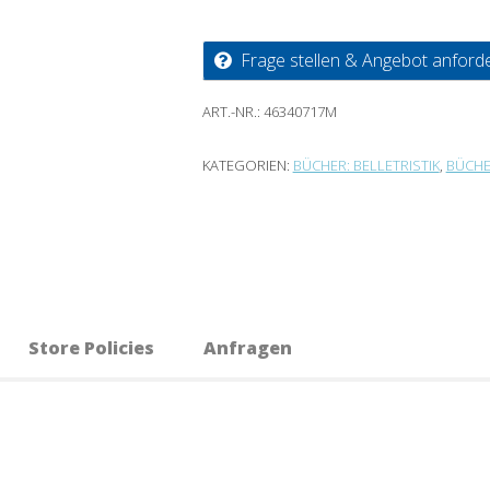
Frage stellen & Angebot anford
ART.-NR.:
46340717M
KATEGORIEN:
BÜCHER: BELLETRISTIK
,
BÜCHE
Store Policies
Anfragen