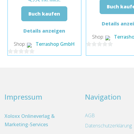
inkl. MwSt.
Buch kauf
Buch kaufen
Details anze
Details anzeigen
Shop:
Terrash
Shop:
Terrashop GmbH
0
0
von
von
5
5
Impressum
Navigation
AGB
Xoloxx Onlineverlag &
Marketing-Services
Datenschutzerklärung