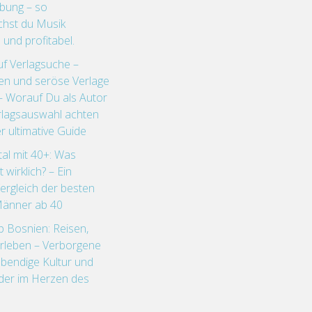
rbung – so
ichst du Musik
 und profitabel.
uf Verlagsuche –
len und seröse Verlage
– Worauf Du als Autor
erlagsauswahl achten
r ultimative Guide
ital mit 40+: Was
t wirklich? – Ein
Vergleich der besten
Männer ab 40
p Bosnien: Reisen,
Erleben – Verborgene
ebendige Kultur und
er im Herzen des