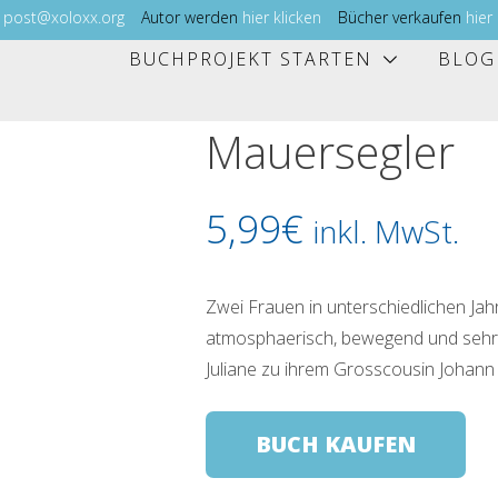
l
post@xoloxx.org
Autor werden
hier klicken
Bücher verkaufen
hier
BUCHPROJEKT STARTEN
BLOG
Mauersegler
5,99
€
inkl. MwSt.
Zwei Frauen in unterschiedlichen Ja
atmosphaerisch, bewegend und sehr u
Juliane zu ihrem Grosscousin Johann 
BUCH KAUFEN