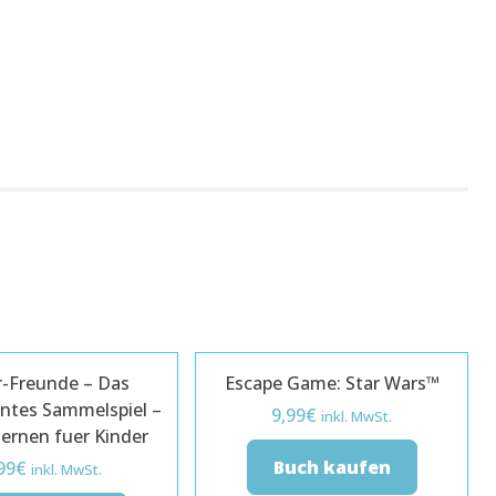
r-Freunde – Das
Escape Game: Star Wars™
ntes Sammelspiel –
9,99
€
inkl. MwSt.
lernen fuer Kinder
Buch kaufen
99
€
inkl. MwSt.