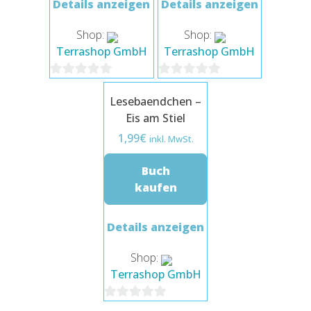
Details anzeigen
Details anzeigen
Shop:
Shop:
Terrashop GmbH
Terrashop GmbH
0
0
Lesebaendchen –
von
von
Eis am Stiel
5
5
1,99
€
inkl. MwSt.
Buch
kaufen
Details anzeigen
Shop:
Terrashop GmbH
0