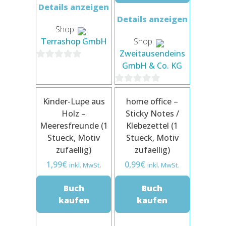
Details anzeigen
Details anzeigen
Shop:
Terrashop GmbH
Shop:
Zweitausendeins
GmbH & Co. KG
0
von
0
5
Kinder-Lupe aus
home office –
von
Holz –
Sticky Notes /
5
Meeresfreunde (1
Klebezettel (1
Stueck, Motiv
Stueck, Motiv
zufaellig)
zufaellig)
1,99
€
0,99
€
inkl. MwSt.
inkl. MwSt.
Buch
Buch
kaufen
kaufen