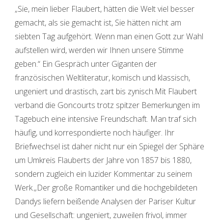
„Sie, mein lieber Flaubert, hätten die Welt viel besser
war:
ist:
gemacht, als sie gemacht ist, Sie hätten nicht am
siebten Tag aufgehört. Wenn man einen Gott zur Wahl
10,00€
9,35€.
aufstellen wird, werden wir Ihnen unsere Stimme
geben.“ Ein Gespräch unter Giganten der
französischen Weltliteratur, komisch und klassisch,
ungeniert und drastisch, zart bis zynisch.Mit Flaubert
verband die Goncourts trotz spitzer Bemerkungen im
Tagebuch eine intensive Freundschaft. Man traf sich
häufig, und korrespondierte noch häufiger. Ihr
Briefwechsel ist daher nicht nur ein Spiegel der Sphäre
um Umkreis Flauberts der Jahre von 1857 bis 1880,
sondern zugleich ein luzider Kommentar zu seinem
Werk.„Der große Romantiker und die hochgebildeten
Dandys liefern beißende Analysen der Pariser Kultur
und Gesellschaft: ungeniert, zuweilen frivol, immer