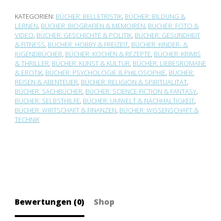
KATEGORIEN:
BÜCHER: BELLETRISTIK
,
BÜCHER: BILDUNG &
LERNEN
,
BÜCHER: BIOGRAFIEN & MEMOIREN
,
BÜCHER: FOTO &
VIDEO
,
BÜCHER: GESCHICHTE & POLITIK
,
BÜCHER: GESUNDHEIT
& FITNESS
,
BÜCHER: HOBBY & FREIZEIT
,
BÜCHER: KINDER- &
JUGENDBÜCHER
,
BÜCHER: KOCHEN & REZEPTE
,
BÜCHER: KRIMIS
& THRILLER
,
BÜCHER: KUNST & KULTUR
,
BÜCHER: LIEBESROMANE
& EROTIK
,
BÜCHER: PSYCHOLOGIE & PHILOSOPHIE
,
BÜCHER:
REISEN & ABENTEUER
,
BÜCHER: RELIGION & SPIRITUALITÄT
,
BÜCHER: SACHBÜCHER
,
BÜCHER: SCIENCE-FICTION & FANTASY
,
BÜCHER: SELBSTHILFE
,
BÜCHER: UMWELT & NACHHALTIGKEIT
,
BÜCHER: WIRTSCHAFT & FINANZEN
,
BÜCHER: WISSENSCHAFT &
TECHNIK
Bewertungen (0)
Shop