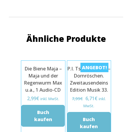
Ähnliche Produkte
ANGEBOT!
Die Biene Maja –
P.I. Tschaikowsky –
Maja und der
Dornröschen.
Regenwurm Max
Zweitausendeins
u.a., 1 Audio-CD
Edition Musik 33.
Ursprünglicher
Aktueller
2,99
€
6,71
€
7,99
€
inkl. MwSt.
inkl.
Preis
Preis
MwSt.
Buch
war:
ist:
kaufen
Buch
7,99€
6,71€.
kaufen