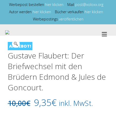
Zum
Werbepost bestellen
hier klicken
Mail
post@xoloxx.org
Inhalt
Autor werden
hier klicken
Bücher verkaufen
hier klicken
springen
Werbepostings
veröffentlichen
Nav
ums
ANGEBOT!
Gustave Flaubert: Der
Briefwechsel mit den
Brüdern Edmond & Jules de
Goncourt.
Ursprünglicher
Aktueller
9,35
€
10,00
€
inkl. MwSt.
Preis
Preis