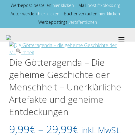
Zum
Werbepost bestellen
hier klicken
Mail
post@xoloxx.org
Inhalt
Autor werden
hier klicken
Bücher verkaufen
hier klicken
springen
Werbepostings
veröffentlichen
Nav
ums
Die Götteragenda – Die
geheime Geschichte der
Menschheit – Unerklärliche
Artefakte und geheime
Entdeckungen
9,99
€
–
29,99
€
inkl. MwSt.