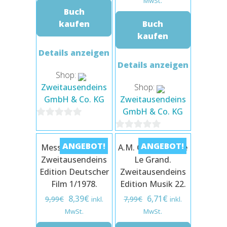
MwSt.
Buch
9,99€
8,39€.
war:
ist:
kaufen
Buch
9,99€
8,39€.
kaufen
Details anzeigen
Details anzeigen
Shop:
Zweitausendeins
Shop:
GmbH & Co. KG
Zweitausendeins
GmbH & Co. KG
0
0
von
ANGEBOT!
ANGEBOT!
Messer im Kopf –
A.M. Grétry: Pierre
von
5
Zweitausendeins
Le Grand.
5
Edition Deutscher
Zweitausendeins
Film 1/1978.
Edition Musik 22.
Ursprünglicher
Aktueller
Ursprünglicher
Aktueller
8,39
€
6,71
€
9,99
€
7,99
€
inkl.
inkl.
Preis
Preis
Preis
Preis
MwSt.
MwSt.
war:
ist:
war:
ist: