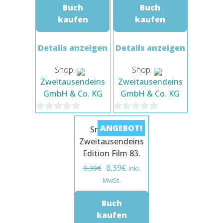
Buch
9,99€
8,39€.
Buch
7,99€
6,71€.
kaufen
kaufen
Details anzeigen
Details anzeigen
Shop:
Shop:
Zweitausendeins
Zweitausendeins
GmbH & Co. KG
GmbH & Co. KG
0
0
ANGEBOT!
Snow Cake.
von
von
Zweitausendeins
5
5
Edition Film 83.
Ursprünglicher
Aktueller
8,39
€
9,99
€
inkl.
Preis
Preis
MwSt.
war:
ist:
Buch
9,99€
8,39€.
kaufen