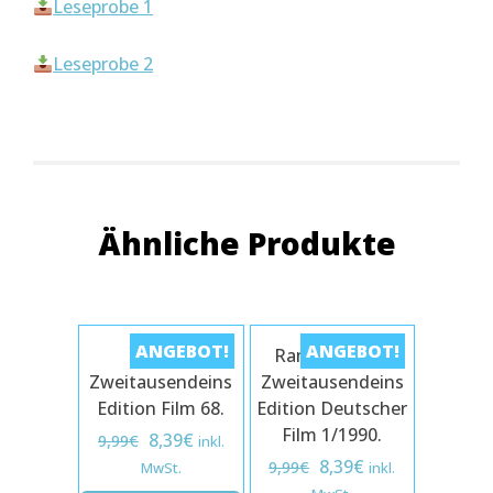
Leseprobe 1
Leseprobe 2
Ähnliche Produkte
ANGEBOT!
ANGEBOT!
Once.
Rama Dama –
Zweitausendeins
Zweitausendeins
Edition Film 68.
Edition Deutscher
Film 1/1990.
Ursprünglicher
Aktueller
8,39
€
9,99
€
inkl.
Preis
Preis
Ursprünglicher
Aktueller
8,39
€
9,99
€
MwSt.
inkl.
war:
ist:
Preis
Preis