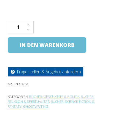
Die Götteragenda - Die geheime Geschichte der Menschhei
IN DEN WARENKORB
Frage stellen & Angebot anfordern
ART.-NR.:
N. A.
KATEGORIEN:
BÜCHER: GESCHICHTE & POLITIK
,
BÜCHER:
RELIGION & SPIRITUALITÄT
,
BÜCHER: SCIENCE-FICTION &
FANTASY
,
GHOSTWRITING