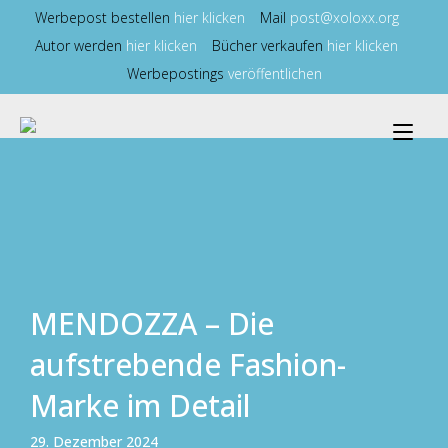
Zum
Werbepost bestellen
hier klicken
Mail
post@xoloxx.org
Inhalt
Autor werden
hier klicken
Bücher verkaufen
hier klicken
springen
Werbepostings
veröffentlichen
Nav
ums
MENDOZZA – Die
aufstrebende Fashion-
Marke im Detail
29. Dezember 2024