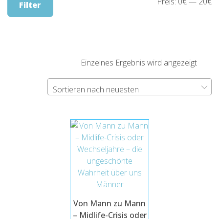
Mi
M
Preis:
0€
—
20€
Filter
Pr
Pr
Einzelnes Ergebnis wird angezeigt
Sortieren nach neuesten
Von Mann zu Mann
– Midlife-Crisis oder