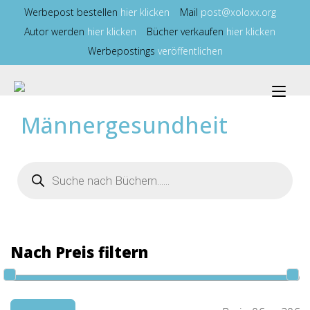
Zum
Werbepost bestellen
hier klicken
Mail
post@xoloxx.org
Inhalt
Autor werden
hier klicken
Bücher verkaufen
hier klicken
springen
Werbepostings
veröffentlichen
Nav
ums
Männergesundheit
Products
search
Nach Preis filtern