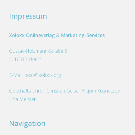
können
auf
Impressum
der
Produktseite
gewählt
Xoloxx Onlineverlag & Marketing-Services
werden
Gustav-Holzmann-Straße 6
D-10317 Berlin
E-Mail:
post@xoloxx.org
Geschäftsführer: Christian Geisel, Artjom Kusnetzov,
Lina Meister
Navigation