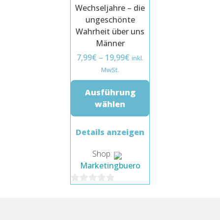
Wechseljahre – die
ungeschönte
Wahrheit über uns
Männer
7,99
€
–
19,99
€
inkl.
MwSt.
Ausführung
wählen
Dieses
Details anzeigen
Produkt
weist
Shop:
mehrere
Marketingbuero
Varianten
auf.
0
Die
von
Optionen
5