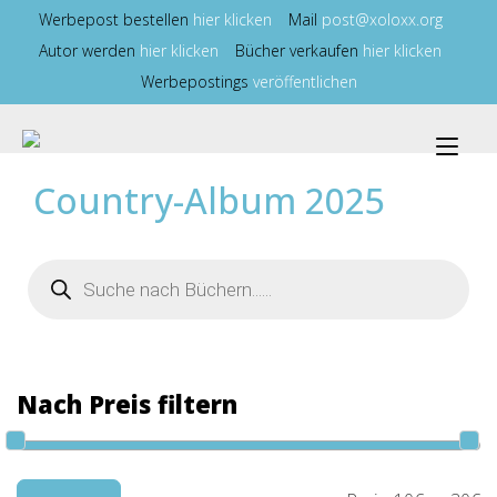
Zum
Werbepost bestellen
hier klicken
Mail
post@xoloxx.org
Inhalt
Autor werden
hier klicken
Bücher verkaufen
hier klicken
springen
Werbepostings
veröffentlichen
Nav
ums
Country-Album 2025
Products
search
Nach Preis filtern