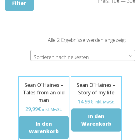
Mi
M
Preis:
10€
—
30€
Filter
Pr
Pr
Nach
Alle 2 Ergebnisse werden angezeigt
neues
sortier
Sortieren nach neuesten
Sean O´Haines –
Sean O´Haines –
Tales from an old
Story of my life
man
14,99
€
inkl. MwSt.
29,99
€
inkl. MwSt.
In den
In den
Warenkorb
Warenkorb